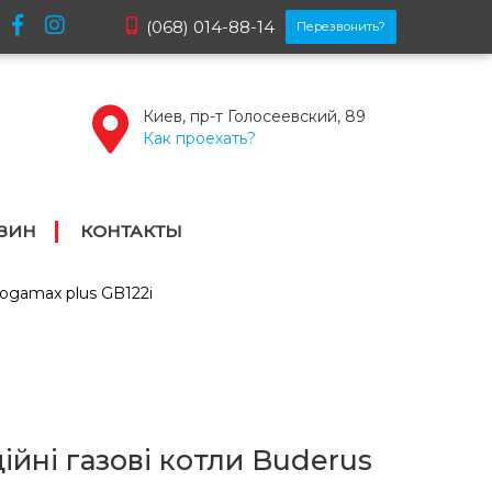
(068) 014-88-14
Перезвонить?
Киев, пр-т Голосеевский, 89
Как проехать?
ЗИН
КОНТАКТЫ
Logamax plus GB122i
ійні газові котли Buderus