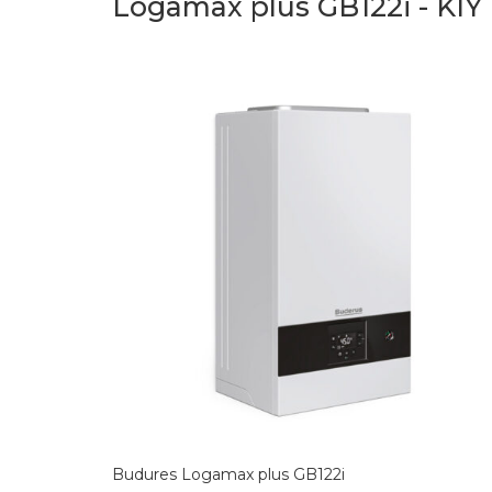
Logamax plus GB122i - KIY 
Budures Logamax plus GB122i