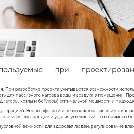
спользуемые при проектирова
. При разработке проекта учитываются возможности использ
ть для пассивного нагрева воды и воздуха в помещении. П
адиаторы, котлы и бойлеры) оптимальной мощности и подход
куперацией. Энергоэффективное использование климатически
печивая кислородом и удаляя углекислый газ и примеси без
зусловной важности для здоровья людей, регулирование вл