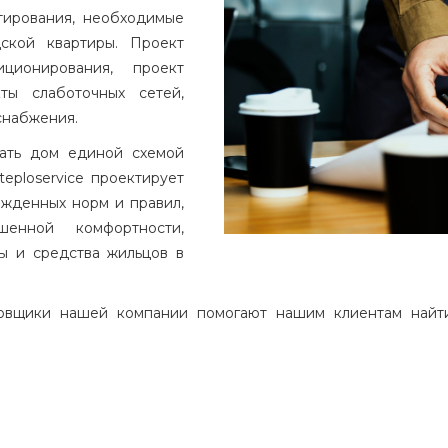
тирования, необходимые
ской квартиры. Проект
ционирования, проект
ты слаботочных сетей,
снабжения.
зать дом единой схемой
eploservice проектирует
жденных норм и правил,
енной комфортности,
ы и средства жильцов в
овщики нашей компании помогают нашим клиентам найти